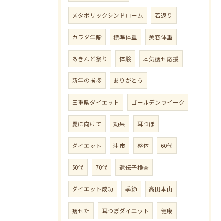
メタボリックシンドローム
若返り
カラダ年齢
標準体重
美容体重
あきんど祭り
体験
本気痩せ応援
新年の挨拶
ありがとう
三重県ダイエット
ゴールデンウイーク
夏に向けて
効果
耳つぼ
ダイエット
津市
整体
60代
50代
70代
遺伝子検査
ダイエット成功
季節
高田本山
痩せた
耳つぼダイエット
健康