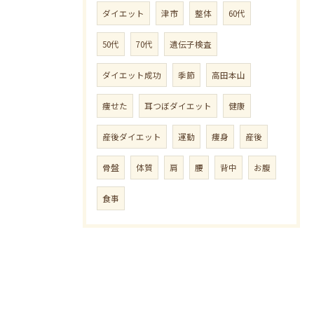
ダイエット
津市
整体
60代
50代
70代
遺伝子検査
ダイエット成功
季節
高田本山
痩せた
耳つぼダイエット
健康
産後ダイエット
運動
痩身
産後
骨盤
体質
肩
腰
背中
お腹
食事